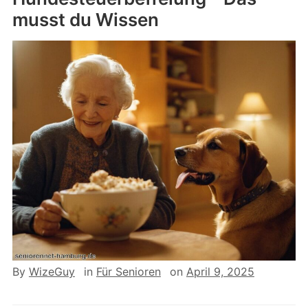
musst du Wissen
By
WizeGuy
in
Für Senioren
on
April 9, 2025