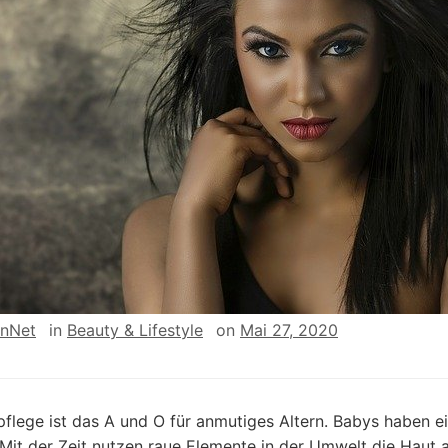
enNet
in
Beauty & Lifestyle
on
Mai 27, 2020
flege ist das A und O für anmutiges Altern. Babys haben ein
. Mit der Zeit nutzen raue Elemente in der Umwelt die Haut 