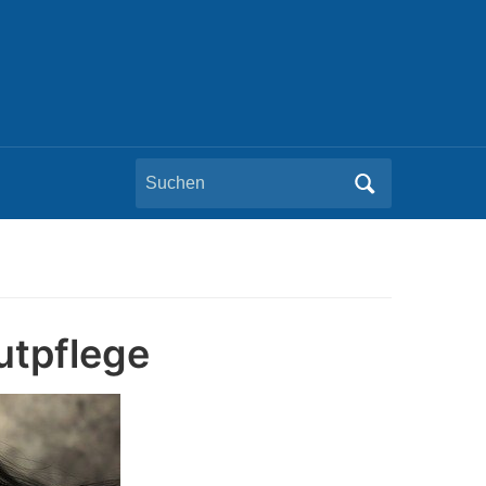
Search
for:
utpflege