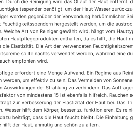
n. Durch die Reinigung wird das Öl auf der Haut entfernt, d
chtigkeitsspender benötigt, um der Haut Wasser zurückzug
niger werden gegenüber der Verwendung herkömmlicher Seif
 Feuchtigkeitsspendern hergestellt werden, um die austroc
 Welche Art von Reiniger gewählt wird, hängt vom Hauttyp
 guten Hautpflegeprodukten enthalten, da es hilft, die Haut
 die Elastizität. Die Art der verwendeten Feuchtigkeitscrem
itscreme sollte nachts verwendet werden, während eine dün
auch empfohlen wird.
flege erfordert eine Menge Aufwand. Ein Regime aus Reini
n werden, um effektiv zu sein. Das Vermeiden von Sonnenei
n Auswirkungen der Strahlung zu verhindern. Das Auftrage
zfaktor von mindestens 15 ist ebenfalls hilfreich. Rauchen
trägt zur Verbesserung der Elastizität der Haut bei. Das Tr
ch. Wasser hilft dem Körper, besser zu funktionieren. Es rein
dazu beiträgt, dass die Haut feucht bleibt. Die Einhaltung 
 hilft der Haut, anmutig und schön zu altern.